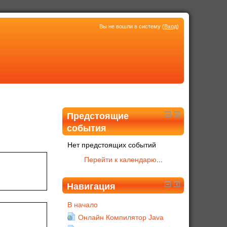
Вы не вошли в систему (
Вход
)
Предстоящие
события
Нет предстоящих событий
Перейти к календарю
...
Навигация
В начало
Онлайн Компилятор Java