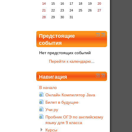
14
15
16
17
18
19
20
21
22
23
24
25
26
27
28
29
30
31
Предстоящие
события
Нет предстоящих событий
Перейти к календарю
...
Навигация
В начало
Онлайн Компилятор Java
Билет в будущее
Учи.ру
Пробник ОГЭ по английскому
языку для 9 класса
Курсы