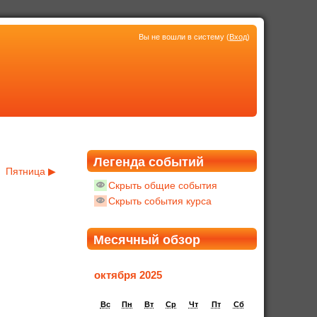
Вы не вошли в систему (
Вход
)
Легенда событий
Пятница
▶
Скрыть общие события
Скрыть события курса
Месячный обзор
октября 2025
Вс
Пн
Вт
Ср
Чт
Пт
Сб